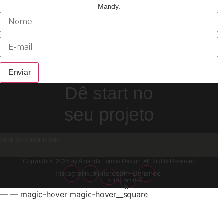
Mandy.
Enviar
Dê start no
seu projeto
VAMOS CONVERSAR
Copyright © 2025 by Amanda Formis Design. All Rights Reserved
Instagram
Tiktok
Pinterest-
Jki-
Behance
p
linkedin-
in
—
— magic-hover magic-hover__square